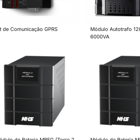
it de Comunicação GPRS
Módulo Autotrafo 1
6000VA
ódulo de Bateria MBFG (Torre 2
Módulo de Bateria M