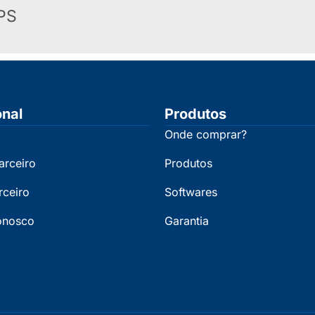
PS
onal
Produtos
Onde comprar?
arceiro
Produtos
rceiro
Softwares
onosco
Garantia